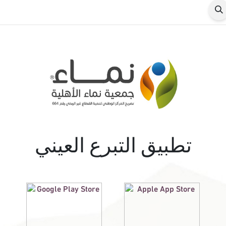
طل
تطبيق التبرع العيني